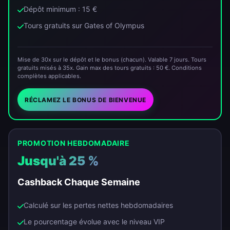
Dépôt minimum : 15 €
Tours gratuits sur Gates of Olympus
Mise de 30x sur le dépôt et le bonus (chacun). Valable 7 jours. Tours
gratuits misés à 35x. Gain max des tours gratuits : 50 €. Conditions
complètes applicables.
RÉCLAMEZ LE BONUS DE BIENVENUE
PROMOTION HEBDOMADAIRE
Jusqu'à 25 %
Cashback Chaque Semaine
Calculé sur les pertes nettes hebdomadaires
Le pourcentage évolue avec le niveau VIP