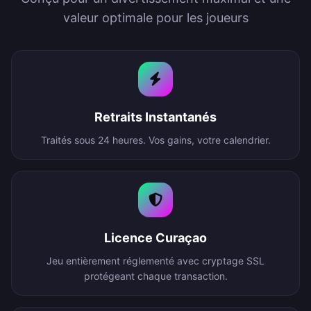
valeur optimale pour les joueurs
Retraits Instantanés
Traités sous 24 heures. Vos gains, votre calendrier.
Licence Curaçao
Jeu entièrement réglementé avec cryptage SSL
protégeant chaque transaction.