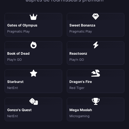
Gates of Olympus
Sweet Bonanza
Pragmatic Play
Pragmatic Play
Book of Dead
Reactoonz
Play'n GO
Play'n GO
Starburst
Dragon's Fire
NetEnt
Red Tiger
Gonzo's Quest
Mega Moolah
NetEnt
Microgaming