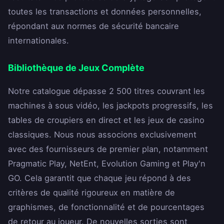
toutes les transactions et données personnelles,
répondant aux normes de sécurité bancaire
internationales.
Bibliothèque de Jeux Complète
Notre catalogue dépasse 2 500 titres couvrant les
machines à sous vidéo, les jackpots progressifs, les
tables de croupiers en direct et les jeux de casino
classiques. Nous nous associons exclusivement
avec des fournisseurs de premier plan, notamment
Pragmatic Play, NetEnt, Evolution Gaming et Play'n
GO. Cela garantit que chaque jeu répond à des
critères de qualité rigoureux en matière de
graphismes, de fonctionnalité et de pourcentages
de retour au joueur. De nouvelles sorties sont