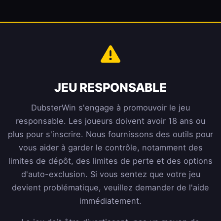
JEU RESPONSABLE
DubsterWin s'engage à promouvoir le jeu
responsable. Les joueurs doivent avoir 18 ans ou
plus pour s'inscrire. Nous fournissons des outils pour
vous aider à garder le contrôle, notamment des
limites de dépôt, des limites de perte et des options
d'auto-exclusion. Si vous sentez que votre jeu
devient problématique, veuillez demander de l'aide
immédiatement.