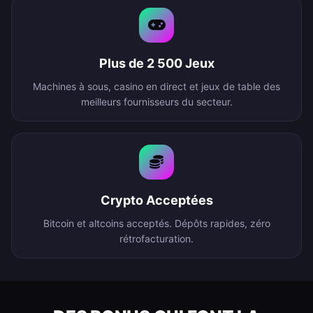
Plus de 2 500 Jeux
Machines à sous, casino en direct et jeux de table des
meilleurs fournisseurs du secteur.
Crypto Acceptées
Bitcoin et altcoins acceptés. Dépôts rapides, zéro
rétrofacturation.