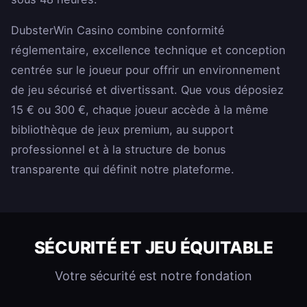
DubsterWin Casino combine conformité
réglementaire, excellence technique et conception
centrée sur le joueur pour offrir un environnement
de jeu sécurisé et divertissant. Que vous déposiez
15 € ou 300 €, chaque joueur accède à la même
bibliothèque de jeux premium, au support
professionnel et à la structure de bonus
transparente qui définit notre plateforme.
SÉCURITÉ ET JEU ÉQUITABLE
Votre sécurité est notre fondation