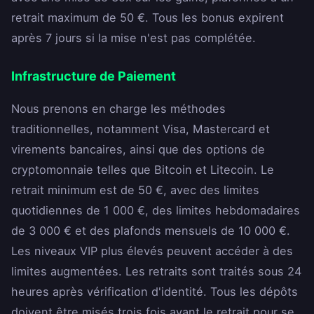
retrait maximum de 50 €. Tous les bonus expirent
après 7 jours si la mise n'est pas complétée.
Infrastructure de Paiement
Nous prenons en charge les méthodes
traditionnelles, notamment Visa, Mastercard et
virements bancaires, ainsi que des options de
cryptomonnaie telles que Bitcoin et Litecoin. Le
retrait minimum est de 50 €, avec des limites
quotidiennes de 1 000 €, des limites hebdomadaires
de 3 000 € et des plafonds mensuels de 10 000 €.
Les niveaux VIP plus élevés peuvent accéder à des
limites augmentées. Les retraits sont traités sous 24
heures après vérification d'identité. Tous les dépôts
doivent être misés trois fois avant le retrait pour se