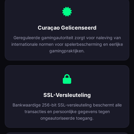
Curaçao Gelicenseerd
Gereguleerde gamingautoriteit zorgt voor naleving van
internationale normen voor spelerbescherming en eerlijke
gamingpraktijken.
SSL-Versleuteling
Bankwaardige 256-bit SSL-versleuteling beschermt alle
transacties en persoonlijke gegevens tegen
ongeautoriseerde toegang.