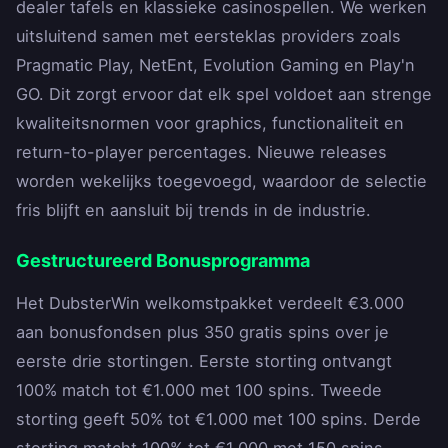
dealer tafels en klassieke casinospellen. We werken
uitsluitend samen met eersteklas providers zoals
Pragmatic Play, NetEnt, Evolution Gaming en Play'n
GO. Dit zorgt ervoor dat elk spel voldoet aan strenge
kwaliteitsnormen voor graphics, functionaliteit en
return-to-player percentages. Nieuwe releases
worden wekelijks toegevoegd, waardoor de selectie
fris blijft en aansluit bij trends in de industrie.
Gestructureerd Bonusprogramma
Het DubsterWin welkomstpakket verdeelt €3.000
aan bonusfondsen plus 350 gratis spins over je
eerste drie stortingen. Eerste storting ontvangt
100% match tot €1.000 met 100 spins. Tweede
storting geeft 50% tot €1.000 met 100 spins. Derde