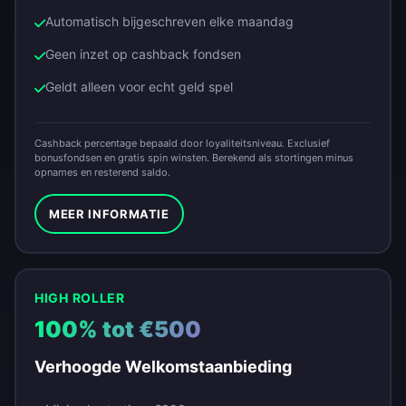
Automatisch bijgeschreven elke maandag
Geen inzet op cashback fondsen
Geldt alleen voor echt geld spel
Cashback percentage bepaald door loyaliteitsniveau. Exclusief
bonusfondsen en gratis spin winsten. Berekend als stortingen minus
opnames en resterend saldo.
MEER INFORMATIE
HIGH ROLLER
100% tot €500
Verhoogde Welkomstaanbieding