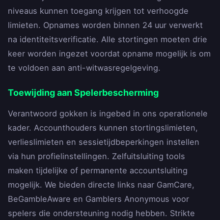
niveaus kunnen toegang krijgen tot verhoogde
limieten. Opnames worden binnen 24 uur verwerkt
na identiteitsverificatie. Alle stortingen moeten drie
keer worden ingezet voordat opname mogelijk is om
te voldoen aan anti-witwasregelgeving.
Toewijding aan Spelerbescherming
Verantwoord gokken is ingebed in ons operationele
kader. Accounthouders kunnen stortingslimieten,
verlieslimieten en sessietijdbeperkingen instellen
via hun profielinstellingen. Zelfuitsluiting tools
maken tijdelijke of permanente accountsluiting
mogelijk. We bieden directe links naar GamCare,
BeGambleAware en Gamblers Anonymous voor
spelers die ondersteuning nodig hebben. Strikte