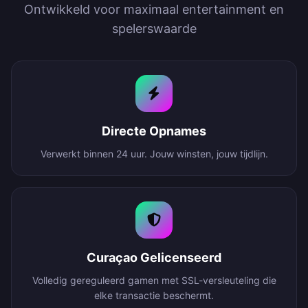
Ontwikkeld voor maximaal entertainment en
spelerswaarde
Directe Opnames
Verwerkt binnen 24 uur. Jouw winsten, jouw tijdlijn.
Curaçao Gelicenseerd
Volledig gereguleerd gamen met SSL-versleuteling die
elke transactie beschermt.