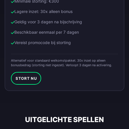
Minimale storting: €300
Lagere inzet: 30x alleen bonus
Geldig voor 3 dagen na bijschrijving
Beschikbaar eenmaal per 7 dagen
Vereist promocode bij storting
Alternatief voor standaard welkomstpakket. 30x inzet op alleen
bonusbedrag (storting niet ingezet). Verloopt 3 dagen na activering.
STORT NU
UITGELICHTE SPELLEN