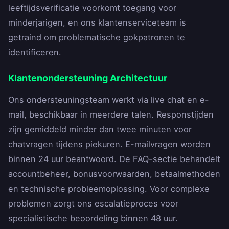
leeftijdsverificatie voorkomt toegang voor
minderjarigen, en ons klantenserviceteam is
getraind om problematische gokpatronen te
identificeren.
Klantenondersteuning Architectuur
Ons ondersteuningsteam werkt via live chat en e-
mail, beschikbaar in meerdere talen. Responstijden
zijn gemiddeld minder dan twee minuten voor
chatvragen tijdens piekuren. E-mailvragen worden
binnen 24 uur beantwoord. De FAQ-sectie behandelt
accountbeheer, bonusvoorwaarden, betaalmethoden
en technische probleemoplossing. Voor complexe
problemen zorgt ons escalatieproces voor
specialistische beoordeling binnen 48 uur.