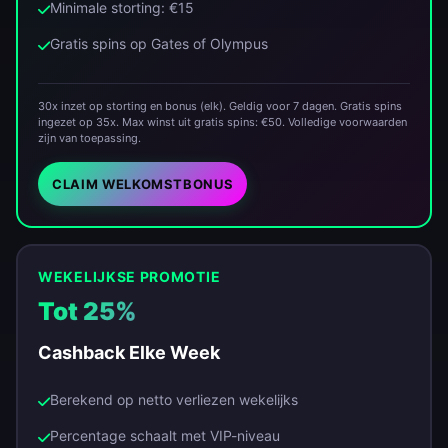
Minimale storting: €15
Gratis spins op Gates of Olympus
30x inzet op storting en bonus (elk). Geldig voor 7 dagen. Gratis spins
ingezet op 35x. Max winst uit gratis spins: €50. Volledige voorwaarden
zijn van toepassing.
CLAIM WELKOMSTBONUS
WEKELIJKSE PROMOTIE
Tot 25%
Cashback Elke Week
Berekend op netto verliezen wekelijks
Percentage schaalt met VIP-niveau