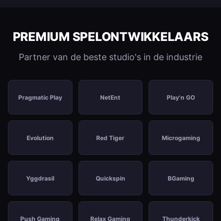
PREMIUM SPELONTWIKKELAARS
Partner van de beste studio's in de industrie
Pragmatic Play
NetEnt
Play'n GO
Evolution
Red Tiger
Microgaming
Yggdrasil
Quickspin
BGaming
Push Gaming
Relax Gaming
Thunderkick