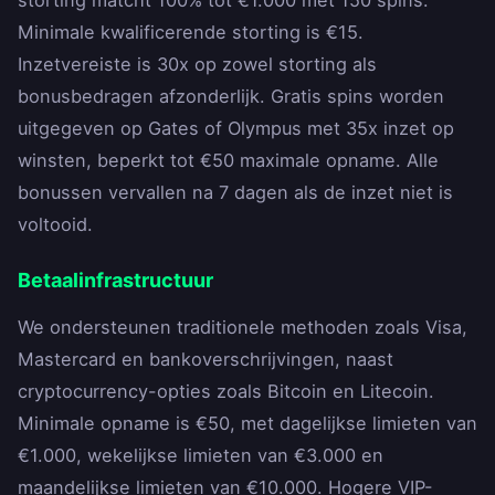
storting matcht 100% tot €1.000 met 150 spins.
Minimale kwalificerende storting is €15.
Inzetvereiste is 30x op zowel storting als
bonusbedragen afzonderlijk. Gratis spins worden
uitgegeven op Gates of Olympus met 35x inzet op
winsten, beperkt tot €50 maximale opname. Alle
bonussen vervallen na 7 dagen als de inzet niet is
voltooid.
Betaalinfrastructuur
We ondersteunen traditionele methoden zoals Visa,
Mastercard en bankoverschrijvingen, naast
cryptocurrency-opties zoals Bitcoin en Litecoin.
Minimale opname is €50, met dagelijkse limieten van
€1.000, wekelijkse limieten van €3.000 en
maandelijkse limieten van €10.000. Hogere VIP-