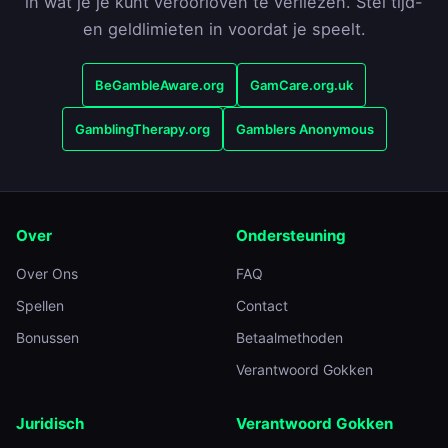
in wat je je kunt veroorloven te verliezen. Stel tijd-
en geldlimieten in voordat je speelt.
BeGambleAware.org
GamCare.org.uk
GamblingTherapy.org
Gamblers Anonymous
Over
Ondersteuning
Over Ons
FAQ
Spellen
Contact
Bonussen
Betaalmethoden
Verantwoord Gokken
Juridisch
Verantwoord Gokken